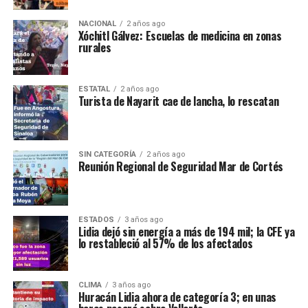
NACIONAL
2 años ago
Xóchitl Gálvez: Escuelas de medicina en zonas
rurales
ESTATAL
2 años ago
Turista de Nayarit cae de lancha, lo rescatan
SIN CATEGORÍA
2 años ago
Reunión Regional de Seguridad Mar de Cortés
ESTADOS
3 años ago
Lidia dejó sin energía a más de 194 mil; la CFE ya
lo restableció al 57% de los afectados
CLIMA
3 años ago
Huracán Lidia ahora de categoría 3; en unas