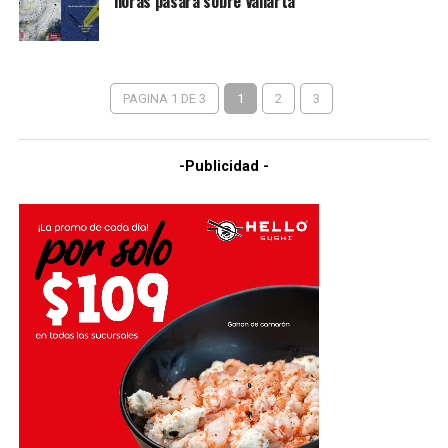
horas pasará sobre Vallarta
PAGINA 1 DE 3
1
2
3
-Publicidad -