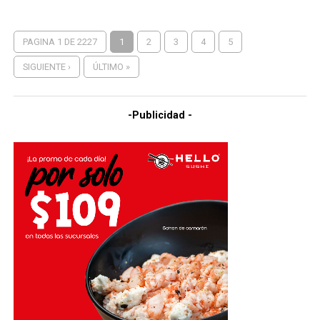
PAGINA 1 DE 2227
1
2
3
4
5
SIGUIENTE ›
ÚLTIMO »
-Publicidad -