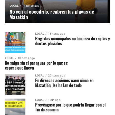
LOCAL
11 horas ago
No ven al cocodrilo, reabren las playas de
LOCAL
14 horas ago
PC municipal informa cuanto cayó de lluvia en
Mazatlán
Mazatlán
LOCAL
18 horas ago
Brigadas municipales en limpieza de rejillas y
ductos pluviales
LOCAL
18 horas ago
No salga sin el paraguas por lo que se
espera que llueva
LOCAL
20 horas ago
En diversas acciones caen cinco en
Mazatlán; les hallan de todo
LOCAL
1 día ago
Prevéngase por lo que podría llegar con el
fin de semana