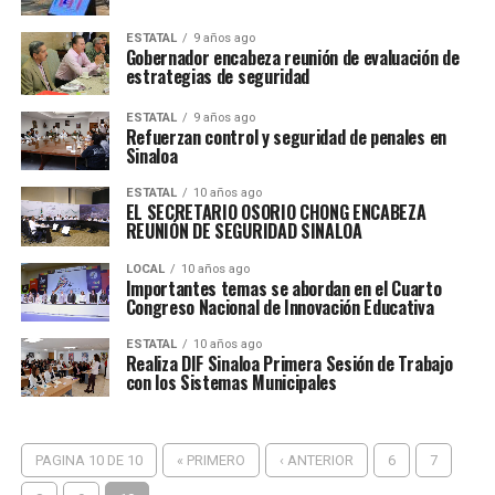
ESTATAL
9 años ago
Gobernador encabeza reunión de evaluación de
estrategias de seguridad
ESTATAL
9 años ago
Refuerzan control y seguridad de penales en
Sinaloa
ESTATAL
10 años ago
EL SECRETARIO OSORIO CHONG ENCABEZA
REUNIÓN DE SEGURIDAD SINALOA
LOCAL
10 años ago
Importantes temas se abordan en el Cuarto
Congreso Nacional de Innovación Educativa
ESTATAL
10 años ago
Realiza DIF Sinaloa Primera Sesión de Trabajo
con los Sistemas Municipales
PAGINA 10 DE 10
« PRIMERO
‹ ANTERIOR
6
7