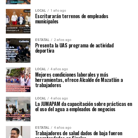
LOCAL
1 año ago
Escriturarán terrenos de empleados
municipales
ESTATAL
2 años ago
Presenta la UAS programa de actividad
deportiva
LOCAL
4 años ago
Mejores condiciones laborales y más
herramientas, ofrece Alcalde de Mazatlán a
trabajadores
LOCAL
4 años ago
La JUMAPAM da capacitación sobre prácticas en
el uso del agua a empleados de negocios
ESTATAL
4 años ago
Trabajadores de salud dados de baja fueron