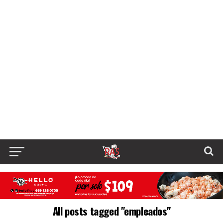
All posts tagged "empleados"