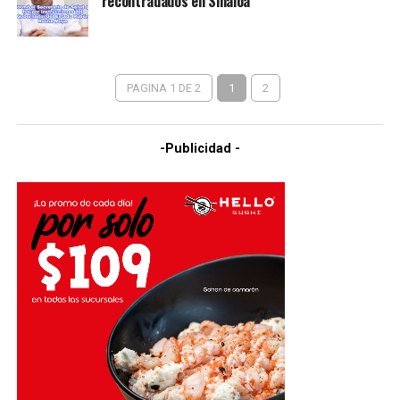
recontradados en Sinaloa
PAGINA 1 DE 2
1
2
-Publicidad -