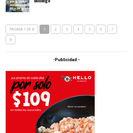
domingo
PAGINA 1 DE 8
1
2
3
4
5
6
7
8
-Publicidad -