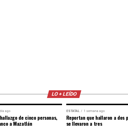
LO + LEÍDO
día ago
ESTATAL
1 semana ago
hallazgo de cinco personas,
Reportan que hallaron a dos 
anco a Mazatlán
se llevaron a tres