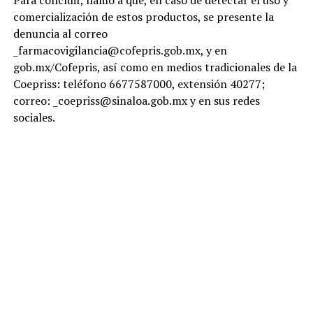
Para concluir, llamó a que, en caso de detectar el uso y
comercialización de estos productos, se presente la
denuncia al correo
_farmacovigilancia@cofepris.gob.mx, y en
gob.mx/Cofepris, así como en medios tradicionales de la
Coepriss: teléfono 6677587000, extensión 40277;
correo: _coepriss@sinaloa.gob.mx y en sus redes
sociales.