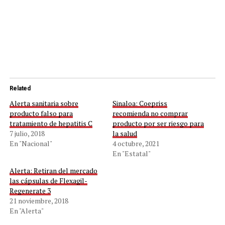
Related
Alerta sanitaria sobre
Sinaloa: Coepriss
producto falso para
recomienda no comprar
tratamiento de hepatitis C
producto por ser riesgo para
7 julio, 2018
la salud
En "Nacional"
4 octubre, 2021
En "Estatal"
Alerta: Retiran del mercado
las cápsulas de Flexagil-
Regenerate 3
21 noviembre, 2018
En "Alerta"