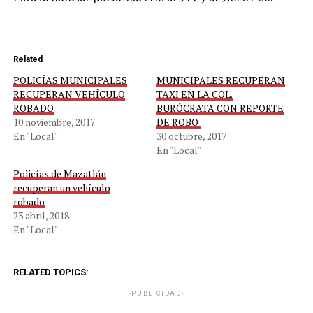
Related
POLICÍAS MUNICIPALES
MUNICIPALES RECUPERAN
RECUPERAN VEHÍCULO
TAXI EN LA COL.
ROBADO
BURÓCRATA CON REPORTE
10 noviembre, 2017
DE ROBO
En "Local"
30 octubre, 2017
En "Local"
Policías de Mazatlán
recuperan un vehículo
robado
23 abril, 2018
En "Local"
RELATED TOPICS:
-PUBLICIDAD-