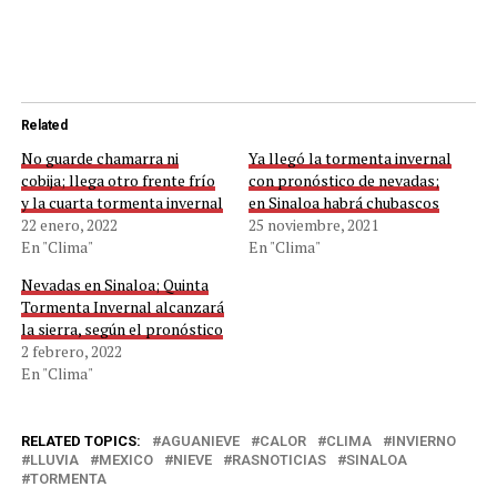
Related
No guarde chamarra ni
Ya llegó la tormenta invernal
cobija; llega otro frente frío
con pronóstico de nevadas;
y la cuarta tormenta invernal
en Sinaloa habrá chubascos
22 enero, 2022
25 noviembre, 2021
En "Clima"
En "Clima"
Nevadas en Sinaloa; Quinta
Tormenta Invernal alcanzará
la sierra, según el pronóstico
2 febrero, 2022
En "Clima"
RELATED TOPICS:
AGUANIEVE
CALOR
CLIMA
INVIERNO
LLUVIA
MEXICO
NIEVE
RASNOTICIAS
SINALOA
TORMENTA