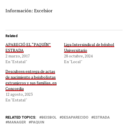
Información: Excelsior
Related
APARECIÓ EL “PAQUÍN”
Liga Intersindical de béisbol
ESTRADA
Universitario
2 marzo, 2017
28 octubre, 2024
En "Estatal"
En "Local"
Descubren entrega de actas
de nacimiento a beisbolistas
extranjeros y sus familias, en
Concordia
12 agosto, 2023
En "Estatal"
RELATED TOPICS:
BEISBOL
DESAPARECIDO
ESTRADA
MANAGER
PAQUIN