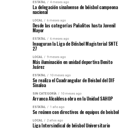
ESTATAL
4 meses ago
La delegación sinaloense de béisbol campeona
nacional
LOCAL
6 meses ago
Desde las categorías Pañalitos hasta Juvenil
Mayor
ESTATAL
6 meses ago
Inauguran la Liga de Béisbol Magisterial SNTE
27
LOCAL
9 meses ago
Más iluminación en unidad deportiva Benito
Juárez
ESTATAL
10 meses ago
Se realiza el Cuadrangular de Beisbol del DIF
Sinaloa
SIN CATEGORÍA
10 meses ago
Arranca Alcaldesa obra en la Unidad SAHOP
ESTATAL
1 año ago
Se reúnen con directivos de equipos de beisbol
LOCAL
2 años ago
Liga Intersindical de béisbol Universitario