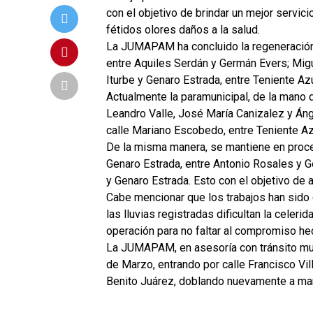
con el objetivo de brindar un mejor servic
fétidos olores daños a la salud.
La JUMAPAM ha concluido la regeneración 
entre Aquiles Serdán y Germán Evers; Migu
Iturbe y Genaro Estrada, entre Teniente Az
Actualmente la paramunicipal, de la mano d
Leandro Valle, José María Canizalez y Áng
calle Mariano Escobedo, entre Teniente Az
De la misma manera, se mantiene en proce
Genaro Estrada, entre Antonio Rosales y Ge
y Genaro Estrada. Esto con el objetivo de a
Cabe mencionar que los trabajos han sido
las lluvias registradas dificultan la celeri
operación para no faltar al compromiso he
La JUMAPAM, en asesoría con tránsito muni
de Marzo, entrando por calle Francisco Vill
Benito Juárez, doblando nuevamente a mano