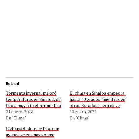
Related
Tormenta invernal mejoró
El clima en Sinaloa empeora,
temperaturas en Sinaloa; de
hasta 40 grados; mientras en
frío a muy frío el pronóstico
otros Estados caerá nieve
21 enero, 2022
10 enero, 2022
En "Clima"
En "Clima"
Cielo nublado,muy frío, con
aguanieve en unas zonas;