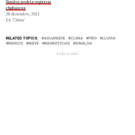
Sinaloa podría registrar
chubascos
28 diciembre, 2021
En "Clima"
RELATED TOPICS:
AGUANIEVE
CLIMA
FRIO
LLUVIA
MEXICO
NIEVE
RASNOTICIAS
SINALOA
-PUBLICIDAD-