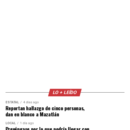
LO + LEÍDO
ESTATAL
4 días ago
Reportan hallazgo de cinco personas,
dan en blanco a Mazatlán
LOCAL
1 día ago
Prevéngase por lo que podría llegar con