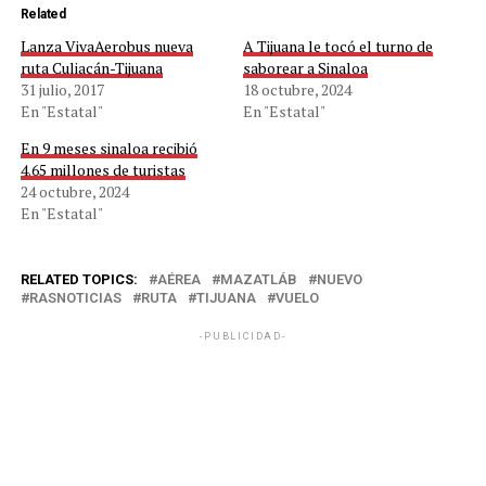
Related
Lanza VivaAerobus nueva
A Tijuana le tocó el turno de
ruta Culiacán-Tijuana
saborear a Sinaloa
31 julio, 2017
18 octubre, 2024
En "Estatal"
En "Estatal"
En 9 meses sinaloa recibió
4.65 millones de turistas
24 octubre, 2024
En "Estatal"
RELATED TOPICS:
AÉREA
MAZATLÁB
NUEVO
RASNOTICIAS
RUTA
TIJUANA
VUELO
-PUBLICIDAD-