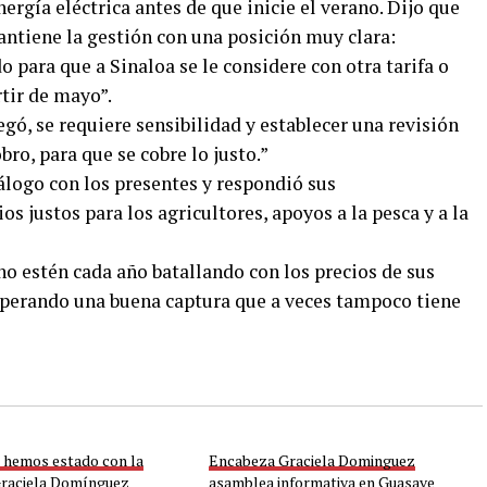
nergía eléctrica antes de que inicie el verano. Dijo que
ntiene la gestión con una posición muy clara:
do para que a Sinaloa se le considere con otra tarifa o
rtir de mayo”.
egó, se requiere sensibilidad y establecer una revisión
bro, para que se cobre lo justo.”
logo con los presentes y respondió sus
s justos para los agricultores, apoyos a la pesca y a la
no estén cada año batallando con los precios de sus
sperando una buena captura que a veces tampoco tiene
 hemos estado con la
Encabeza Graciela Dominguez
Graciela Domínguez
asamblea informativa en Guasave