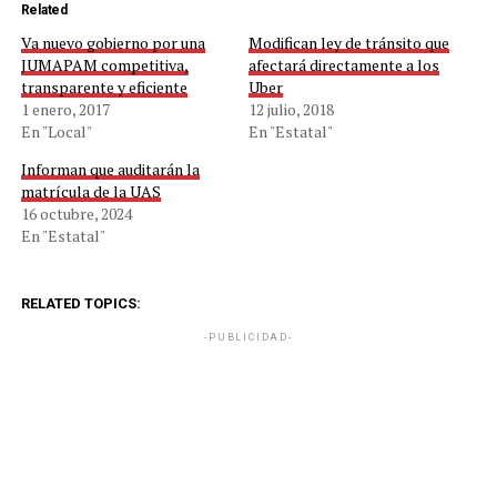
Related
Va nuevo gobierno por una
Modifican ley de tránsito que
JUMAPAM competitiva,
afectará directamente a los
transparente y eficiente
Uber
1 enero, 2017
12 julio, 2018
En "Local"
En "Estatal"
Informan que auditarán la
matrícula de la UAS
16 octubre, 2024
En "Estatal"
RELATED TOPICS:
-PUBLICIDAD-