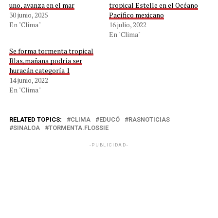
uno, avanza en el mar
tropical Estelle en el Océano
30 junio, 2025
Pacífico mexicano
En "Clima"
16 julio, 2022
En "Clima"
Se forma tormenta tropical
Blas,mañana podría ser
huracán categoría 1
14 junio, 2022
En "Clima"
RELATED TOPICS:
CLIMA
EDUCÓ
RASNOTICIAS
SINALOA
TORMENTA.FLOSSIE
-PUBLICIDAD-