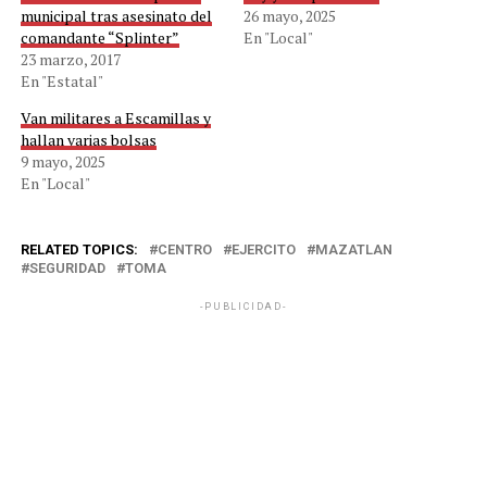
municipal tras asesinato del
26 mayo, 2025
comandante “Splinter”
En "Local"
23 marzo, 2017
En "Estatal"
Van militares a Escamillas y
hallan varias bolsas
9 mayo, 2025
En "Local"
RELATED TOPICS:
CENTRO
EJERCITO
MAZATLAN
SEGURIDAD
TOMA
-PUBLICIDAD-