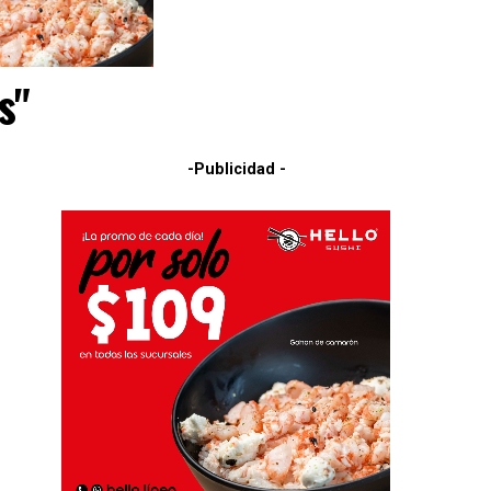
s"
-Publicidad -