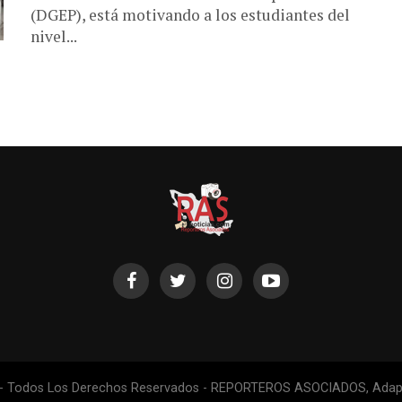
(DGEP), está motivando a los estudiantes del
nivel...
 - Todos Los Derechos Reservados - REPORTEROS ASOCIADOS, Adapt