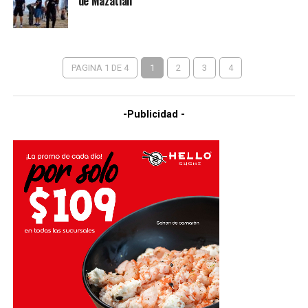
de Mazatlán
PAGINA 1 DE 4
1
2
3
4
-Publicidad -