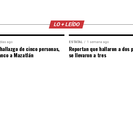
LO + LEÍDO
días ago
ESTATAL
1 semana ago
hallazgo de cinco personas,
Reportan que hallaron a dos 
anco a Mazatlán
se llevaron a tres