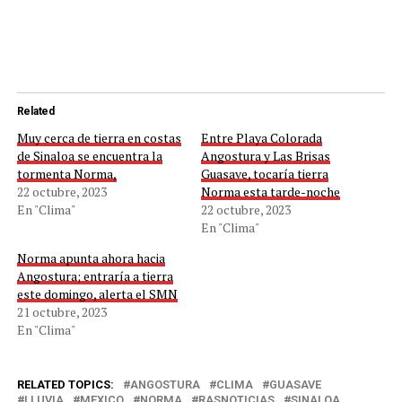
Related
Muy cerca de tierra en costas
Entre Playa Colorada
de Sinaloa se encuentra la
Angostura y Las Brisas
tormenta Norma,
Guasave, tocaría tierra
22 octubre, 2023
Norma esta tarde-noche
En "Clima"
22 octubre, 2023
En "Clima"
Norma apunta ahora hacia
Angostura; entraría a tierra
este domingo, alerta el SMN
21 octubre, 2023
En "Clima"
RELATED TOPICS:
ANGOSTURA
CLIMA
GUASAVE
LLUVIA
MEXICO
NORMA
RASNOTICIAS
SINALOA