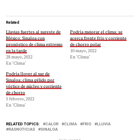
Related
Lluvias fuertes al sureste de
Podría mejorar el clima; se
México; Sinaloa con
acerca frente frío y corriente
pronóstico de clima extremo
de chorro polar
en la tarde
10 mayo, 2022
28 mayo, 2022
En "Clima"
En "Clima"
Podría llover al sur de
Sinaloa; clima gélido por
vórtice de núcleo y corriente
de chorro
5 febrero, 2022
En "Clima"
RELATED TOPICS:
CALOR
CLIMA
FRIO
LLUVIA
RASNOTICIAS
SINALOA