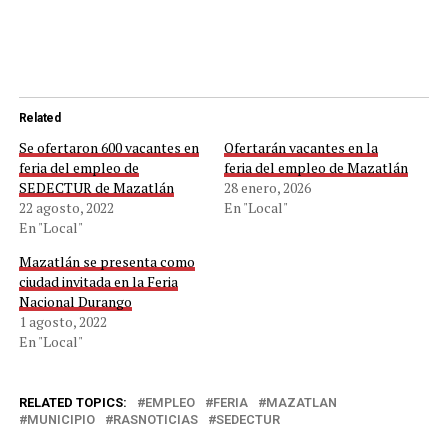
Related
Se ofertaron 600 vacantes en
Ofertarán vacantes en la
feria del empleo de
feria del empleo de Mazatlán
SEDECTUR de Mazatlán
28 enero, 2026
22 agosto, 2022
En "Local"
En "Local"
Mazatlán se presenta como
ciudad invitada en la Feria
Nacional Durango
1 agosto, 2022
En "Local"
RELATED TOPICS:
EMPLEO
FERIA
MAZATLAN
MUNICIPIO
RASNOTICIAS
SEDECTUR