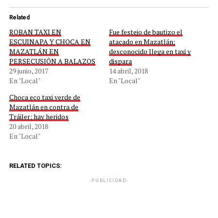
Related
ROBAN TAXI EN
Fue festejo de bautizo el
ESCUINAPA Y CHOCA EN
atacado en Mazatlán;
MAZATLÁN EN
desconocido llega en taxi y
PERSECUSIÓN A BALAZOS
dispara
29 junio, 2017
14 abril, 2018
En "Local"
En "Local"
Choca eco taxi verde de
Mazatlán en contra de
Tráiler; hay heridos
20 abril, 2018
En "Local"
RELATED TOPICS:
-PUBLICIDAD-