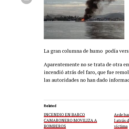
La gran columna de humo podía verse 
Aparentemente no se trata de otra em
incendió atrás del faro, que fue remol
las autoridades no han dado informac
Related
INCENDIO EN BARCO
Arde ba
CAMARONERO MOVILIZA A
I atrás 
BOMBEROS
víctima