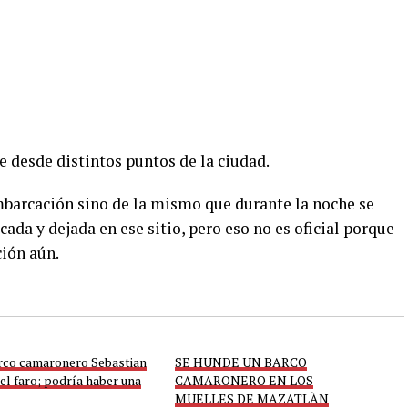
desde distintos puntos de la ciudad.
barcación sino de la mismo que durante la noche se
cada y dejada en ese sitio, pero eso no es oficial porque
ión aún.
rco camaronero Sebastian
SE HUNDE UN BARCO
del faro; podría haber una
CAMARONERO EN LOS
MUELLES DE MAZATLÀN