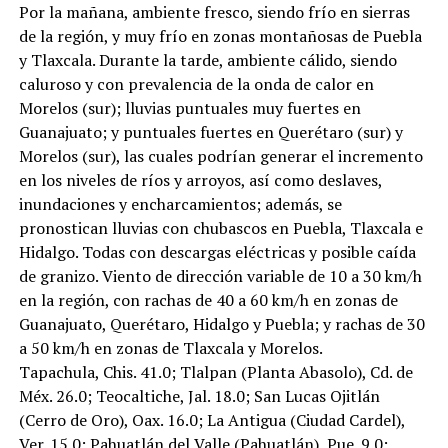
Por la mañana, ambiente fresco, siendo frío en sierras
de la región, y muy frío en zonas montañosas de Puebla
y Tlaxcala. Durante la tarde, ambiente cálido, siendo
caluroso y con prevalencia de la onda de calor en
Morelos (sur); lluvias puntuales muy fuertes en
Guanajuato; y puntuales fuertes en Querétaro (sur) y
Morelos (sur), las cuales podrían generar el incremento
en los niveles de ríos y arroyos, así como deslaves,
inundaciones y encharcamientos; además, se
pronostican lluvias con chubascos en Puebla, Tlaxcala e
Hidalgo. Todas con descargas eléctricas y posible caída
de granizo. Viento de dirección variable de 10 a 30 km/h
en la región, con rachas de 40 a 60 km/h en zonas de
Guanajuato, Querétaro, Hidalgo y Puebla; y rachas de 30
a 50 km/h en zonas de Tlaxcala y Morelos.
Tapachula, Chis. 41.0; Tlalpan (Planta Abasolo), Cd. de
Méx. 26.0; Teocaltiche, Jal. 18.0; San Lucas Ojitlán
(Cerro de Oro), Oax. 16.0; La Antigua (Ciudad Cardel),
Ver. 15.0; Pahuatlán del Valle (Pahuatlán), Pue. 9.0;