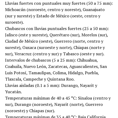
Lluvias fuertes con puntuales muy fuertes (50 a 75 mm):
Michoacán (noroeste, centro y noreste), Guanajuato
(sur y sureste) y Estado de México (oeste, centro y
suroeste).
Chubascos con lluvias puntuales fuertes (25 a 50 mm):
Jalisco (este y sureste), Querétaro (sur), Morelos (sur),
Ciudad de México (oeste), Guerrero (norte, centro y
sureste), Oaxaca (suroeste y norte), Chiapas (norte y
sur), Veracruz (centro y sur) y Tabasco (oeste y sur).
Intervalos de chubascos (5 a 25 mm): Chihuahua,
Coahuila, Nuevo León, Zacatecas, Aguascalientes, San
Luis Potosí, Tamaulipas, Colima, Hidalgo, Puebla,
Tlaxcala, Campeche y Quintana Roo.
Lluvias aisladas (0.1 a 5 mm): Durango, Nayarit y
Yucatán.
Temperaturas máximas de 40 a 45 °C: Sinaloa (centro y
sur), Durango (noroeste), Nayarit (norte), Guerrero
(noroeste) y Chiapas (sur).
Temperaturas máximas de 35 a 40 °C: Baja California