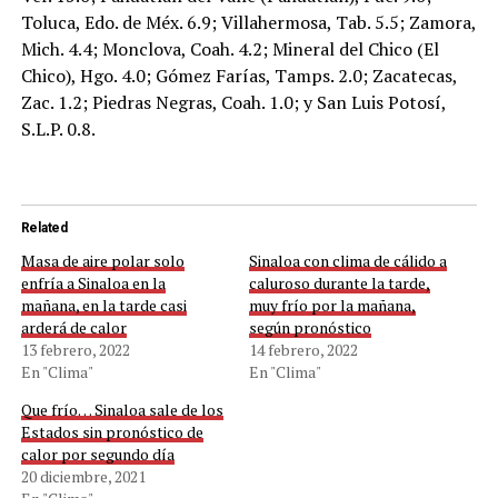
Toluca, Edo. de Méx. 6.9; Villahermosa, Tab. 5.5; Zamora,
Mich. 4.4; Monclova, Coah. 4.2; Mineral del Chico (El
Chico), Hgo. 4.0; Gómez Farías, Tamps. 2.0; Zacatecas,
Zac. 1.2; Piedras Negras, Coah. 1.0; y San Luis Potosí,
S.L.P. 0.8.
Related
Masa de aire polar solo
Sinaloa con clima de cálido a
enfría a Sinaloa en la
caluroso durante la tarde,
mañana, en la tarde casi
muy frío por la mañana,
arderá de calor
según pronóstico
13 febrero, 2022
14 febrero, 2022
En "Clima"
En "Clima"
Que frío… Sinaloa sale de los
Estados sin pronóstico de
calor por segundo día
20 diciembre, 2021