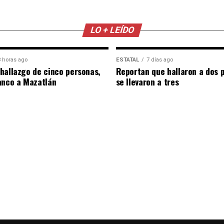
LO + LEÍDO
 horas ago
ESTATAL
7 días ago
hallazgo de cinco personas,
Reportan que hallaron a dos 
anco a Mazatlán
se llevaron a tres