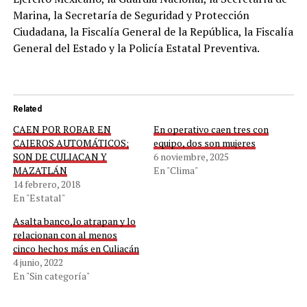
Marina, la Secretaría de Seguridad y Protección
Ciudadana, la Fiscalía General de la República, la Fiscalía
General del Estado y la Policía Estatal Preventiva.
Related
CAEN POR ROBAR EN
En operativo caen tres con
CAJEROS AUTOMÁTICOS;
equipo, dos son mujeres
SON DE CULIACAN Y
6 noviembre, 2025
MAZATLÁN
En "Clima"
14 febrero, 2018
En "Estatal"
Asalta banco,lo atrapan y lo
relacionan con al menos
cinco hechos más en Culiacán
4 junio, 2022
En "Sin categoría"