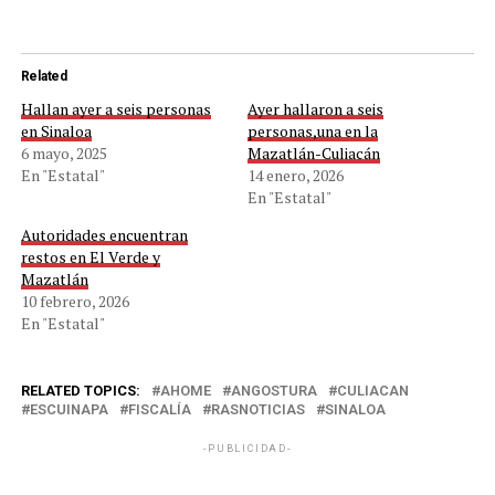
Related
Hallan ayer a seis personas
Ayer hallaron a seis
en Sinaloa
personas,una en la
6 mayo, 2025
Mazatlán-Culiacán
En "Estatal"
14 enero, 2026
En "Estatal"
Autoridades encuentran
restos en El Verde y
Mazatlán
10 febrero, 2026
En "Estatal"
RELATED TOPICS:
AHOME
ANGOSTURA
CULIACAN
ESCUINAPA
FISCALÍA
RASNOTICIAS
SINALOA
-PUBLICIDAD-