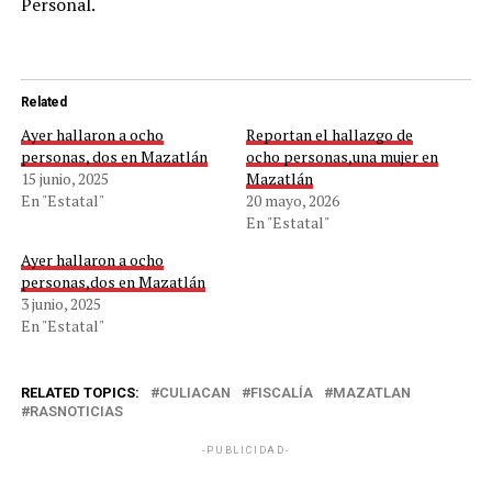
Personal.
Related
Ayer hallaron a ocho
Reportan el hallazgo de
personas, dos en Mazatlán
ocho personas,una mujer en
15 junio, 2025
Mazatlán
En "Estatal"
20 mayo, 2026
En "Estatal"
Ayer hallaron a ocho
personas,dos en Mazatlán
3 junio, 2025
En "Estatal"
RELATED TOPICS:
CULIACAN
FISCALÍA
MAZATLAN
RASNOTICIAS
-PUBLICIDAD-