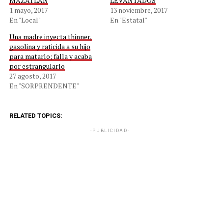
MAZATLÀN
LEVANTADOS
1 mayo, 2017
13 noviembre, 2017
En "Local"
En "Estatal"
Una madre inyecta thinner,
gasolina y raticida a su hijo
para matarlo; falla y acaba
por estrangularlo
27 agosto, 2017
En "SORPRENDENTE"
RELATED TOPICS:
-PUBLICIDAD-