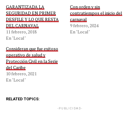
GARANTIZADA LA
Con orden y sin
SEGURIDAD EN PRIMER
contratiempos el inicio del
DESFILE Y LO QUE RESTA
carnaval
DEL CARNAVAL
9 febrero, 2024
11 febrero, 2018
En "Local"
En "Local"
Consideran que fue exitoso
operativo de salud y
Protección Civil en la Serie
del Caribe
10 febrero, 2021
En "Local"
RELATED TOPICS:
-PUBLICIDAD-