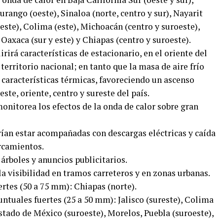
rango (oeste), Sinaloa (norte, centro y sur), Nayarit
roeste), Colima (este), Michoacán (centro y suroeste),
Oaxaca (sur y este) y Chiapas (centro y suroeste).
irá características de estacionario, en el oriente del
 territorio nacional; en tanto que la masa de aire frío
características térmicas, favoreciendo un ascenso
ste, oriente, centro y sureste del país.
onitorea los efectos de la onda de calor sobre gran
rían estar acompañadas con descargas eléctricas y caída
rcamientos.
 árboles y anuncios publicitarios.
la visibilidad en tramos carreteros y en zonas urbanas.
rtes (50 a 75 mm): Chiapas (norte).
untuales fuertes (25 a 50 mm): Jalisco (sureste), Colima
Estado de México (suroeste), Morelos, Puebla (suroeste),