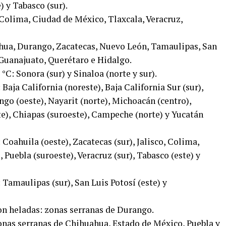
) y Tabasco (sur).
 Colima, Ciudad de México, Tlaxcala, Veracruz,
ahua, Durango, Zacatecas, Nuevo León, Tamaulipas, San
 Guanajuato, Querétaro e Hidalgo.
: Sonora (sur) y Sinaloa (norte y sur).
aja California (noreste), Baja California Sur (sur),
go (oeste), Nayarit (norte), Michoacán (centro),
te), Chiapas (suroeste), Campeche (norte) y Yucatán
oahuila (oeste), Zacatecas (sur), Jalisco, Colima,
Puebla (suroeste), Veracruz (sur), Tabasco (este) y
Tamaulipas (sur), San Luis Potosí (este) y
on heladas: zonas serranas de Durango.
onas serranas de Chihuahua, Estado de México, Puebla y