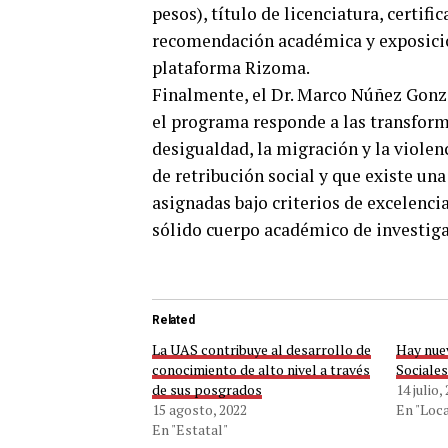
pesos), título de licenciatura, certif
recomendación académica y exposició
plataforma Rizoma.
Finalmente, el Dr. Marco Núñez Gonz
el programa responde a las transfor
desigualdad, la migración y la violen
de retribución social y que existe una
asignadas bajo criterios de excelenci
sólido cuerpo académico de investig
Related
La UAS contribuye al desarrollo de
​Hay nue
conocimiento de alto nivel a través
Sociales
de sus posgrados
14 julio,
15 agosto, 2022
En "Loca
En "Estatal"