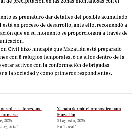
al de precipitación en las zonas montañosas con el
ento es prematuro dar detalles del posible acumulado
l está en proceso de desarrollo, ante ello, recomendó a
rmación que en su momento se proporcionará a través de
unicación.
ón Civil hizo hincapié que Mazatlán está preparado
nes con 8 refugios temporales, 6 de ellos dentro de la
e estar activos con la conformación de brigadas
ar a la sociedad y como primeros respondientes.
posibles ciclones, uno
Ya para dormir, el pronóstico para
r formarse
Mazatlán
e, 2025
31 agosto, 2025
categoría"
En "Local"