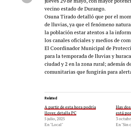
jueves 29 de mayo, con mayor potenci
vecino estado de Durango.
Osuna Tirado detalló que por el mom
de lluvias, ya que el fenómeno natura
la población estar atentos a la info
los canales oficiales y medios de com
El Coordinador Municipal de Protecci
para la temporada de lluvias y huraca
ciudad y 2 en la zona rural; además d
comunitarias que fungirán para alert
Related
A partir de esta hora podría
Hay dos 
llover, detalla PC
está po
5 julio, 2025
3 octubr
En "Local"
En "Sin 