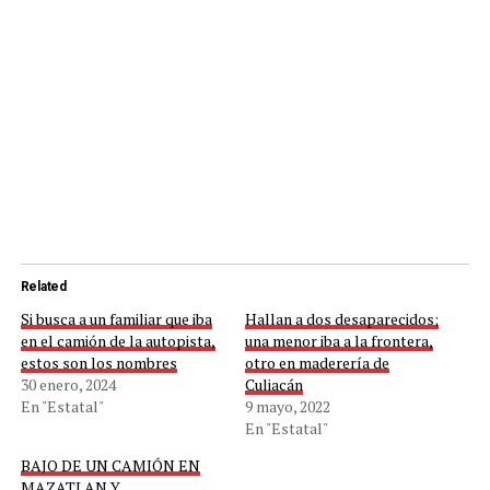
Related
Si busca a un familiar que iba
Hallan a dos desaparecidos;
en el camión de la autopista,
una menor iba a la frontera,
estos son los nombres
otro en maderería de
30 enero, 2024
Culiacán
En "Estatal"
9 mayo, 2022
En "Estatal"
BAJO DE UN CAMIÓN EN
MAZATLAN Y