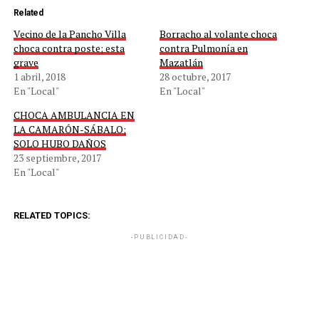
Related
Vecino de la Pancho Villa
Borracho al volante choca
choca contra poste; esta
contra Pulmonía en
grave
Mazatlán
1 abril, 2018
28 octubre, 2017
En "Local"
En "Local"
CHOCA AMBULANCIA EN
LA CAMARÓN-SÁBALO;
SOLO HUBO DAÑOS
23 septiembre, 2017
En "Local"
RELATED TOPICS:
-PUBLICIDAD-