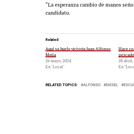
“La esperanza cambio de manos señore
candidato.
Related
Aquí ya huele victoria:Juan Alfonso
Hace co
Mejía
pescado
26 mayo, 2024
28 abril,
En "Local"
En "Loca
RELATED TOPICS:
ALFONSO
DIESEL
ESCU