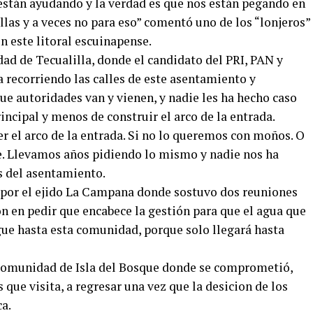
están ayudando y la verdad es que nos están pegando en
las y a veces no para eso” comentó uno de los “lonjeros”
n este litoral escuinapense.
ad de Tecualilla, donde el candidato del PRI, PAN y
a recorriendo las calles de este asentamiento y
ue autoridades van y vienen, y nadie les ha hecho caso
ncipal y menos de construir el arco de la entrada.
er el arco de la entrada. Si no lo queremos con moños. O
e. Llevamos años pidiendo lo mismo y nadie nos ha
s del asentamiento.
 por el ejido La Campana donde sostuvo dos reuniones
on en pedir que encabece la gestión para que el agua que
egue hasta esta comunidad, porque solo llegará hasta
 comunidad de Isla del Bosque donde se comprometió,
que visita, a regresar una vez que la desicion de los
ca.