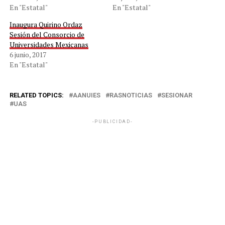
En "Estatal"
En "Estatal"
Inaugura Quirino Ordaz
Sesión del Consorcio de
Universidades Mexicanas
6 junio, 2017
En "Estatal"
RELATED TOPICS:
AANUIES
RASNOTICIAS
SESIONAR
UAS
-PUBLICIDAD-