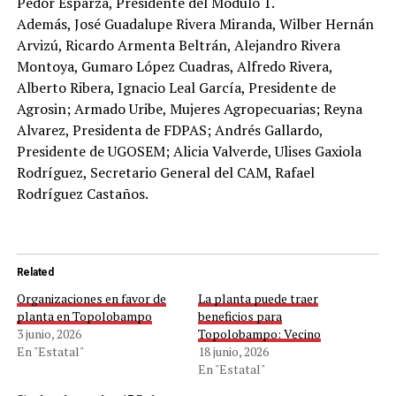
Pedor Esparza, Presidente del Módulo 1.
Además, José Guadalupe Rivera Miranda, Wilber Hernán
Arvizú, Ricardo Armenta Beltrán, Alejandro Rivera
Montoya, Gumaro López Cuadras, Alfredo Rivera,
Alberto Ribera, Ignacio Leal García, Presidente de
Agrosin; Armado Uribe, Mujeres Agropecuarias; Reyna
Alvarez, Presidenta de FDPAS; Andrés Gallardo,
Presidente de UGOSEM; Alicia Valverde, Ulises Gaxiola
Rodríguez, Secretario General del CAM, Rafael
Rodríguez Castaños.
Related
Organizaciones en favor de
La planta puede traer
planta en Topolobampo
beneficios para
3 junio, 2026
Topolobampo: Vecino
En "Estatal"
18 junio, 2026
En "Estatal"