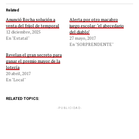
Related
Anunció Rocha solución a
Alerta por otro macabro
venta del frijol de temporal
juego escolar: ‘el abecedario
12 diciembre, 2025
del diablo’
En "Estatal"
27 mayo, 2017
En "SORPRENDENTE"
Revelan el gran secreto para
ganar el premio mayor de la
lotería
20 abril, 2017
En "Local"
RELATED TOPICS:
-PUBLICIDAD-