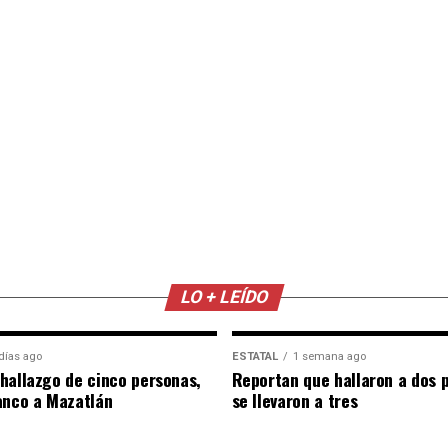
LO + LEÍDO
días ago
ESTATAL
1 semana ago
hallazgo de cinco personas,
Reportan que hallaron a dos 
anco a Mazatlán
se llevaron a tres