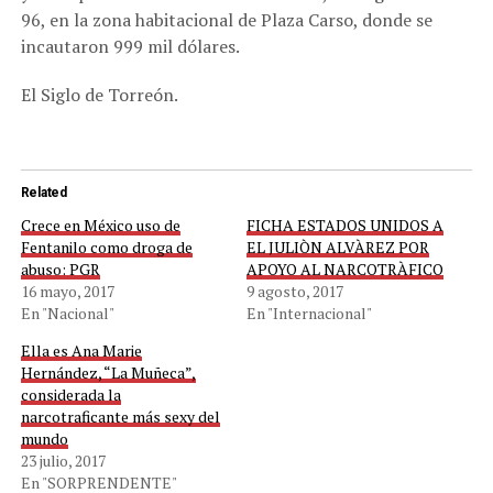
96, en la zona habitacional de Plaza Carso, donde se
incautaron 999 mil dólares.
El Siglo de Torreón.
Related
Crece en México uso de
FICHA ESTADOS UNIDOS A
Fentanilo como droga de
EL JULIÒN ALVÀREZ POR
abuso: PGR
APOYO AL NARCOTRÀFICO
16 mayo, 2017
9 agosto, 2017
En "Nacional"
En "Internacional"
Ella es Ana Marie
Hernández, “La Muñeca”,
considerada la
narcotraficante más sexy del
mundo
23 julio, 2017
En "SORPRENDENTE"