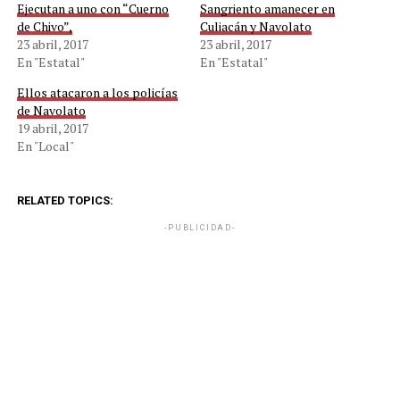
Ejecutan a uno con “Cuerno
Sangriento amanecer en
de Chivo”,
Culiacán y Navolato
23 abril, 2017
23 abril, 2017
En "Estatal"
En "Estatal"
Ellos atacaron a los policías
de Navolato
19 abril, 2017
En "Local"
RELATED TOPICS:
-PUBLICIDAD-