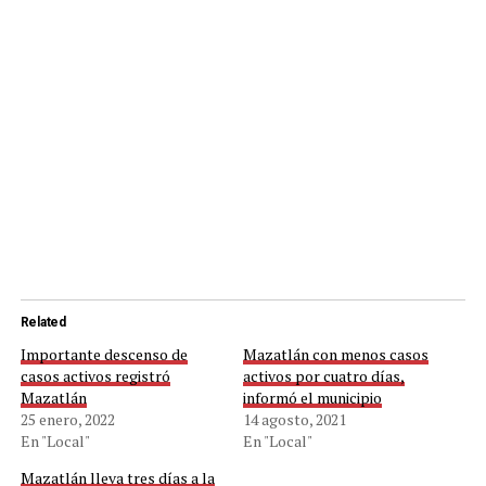
Related
Importante descenso de
Mazatlán con menos casos
casos activos registró
activos por cuatro días,
Mazatlán
informó el municipio
25 enero, 2022
14 agosto, 2021
En "Local"
En "Local"
Mazatlán lleva tres días a la