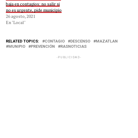
baja en contagios; no salir si
no es urgente, pide municipio
26 agosto, 2021
En "Local"
RELATED TOPICS:
CONTAGIO
DESCENSO
MAZATLAN
MUNIPIO
PREVENCIÓN
RASNOTICIAS
-PUBLICIDAD-