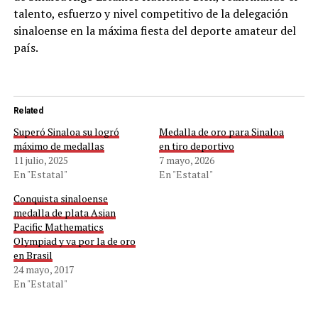
talento, esfuerzo y nivel competitivo de la delegación
sinaloense en la máxima fiesta del deporte amateur del
país.
Related
Superó Sinaloa su logró
Medalla de oro para Sinaloa
máximo de medallas
en tiro deportivo
11 julio, 2025
7 mayo, 2026
En "Estatal"
En "Estatal"
Conquista sinaloense
medalla de plata Asian
Pacific Mathematics
Olympiad y va por la de oro
en Brasil
24 mayo, 2017
En "Estatal"