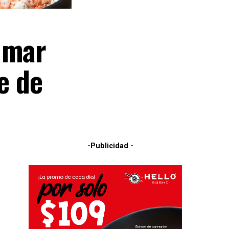
 mar
e de
-Publicidad -