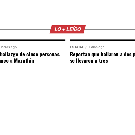
LO + LEÍDO
 horas ago
ESTATAL
7 días ago
hallazgo de cinco personas,
Reportan que hallaron a dos 
anco a Mazatlán
se llevaron a tres