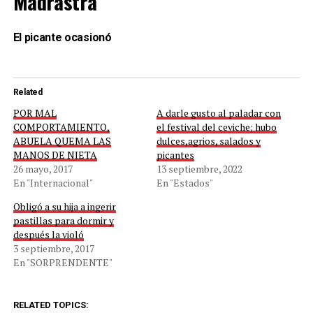
Madrastra
El picante ocasionó
Related
POR MAL
A darle gusto al paladar con
COMPORTAMIENTO,
el festival del ceviche; hubo
ABUELA QUEMA LAS
dulces,agrios, salados y
MANOS DE NIETA
picantes
26 mayo, 2017
13 septiembre, 2022
En "Internacional"
En "Estados"
Obligó a su hija a ingerir
pastillas para dormir y
después la violó
3 septiembre, 2017
En "SORPRENDENTE"
RELATED TOPICS: